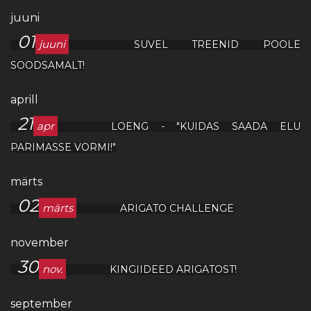
juuni
01
juuni
SUVEL TREENID POOLE
SOODSAMALT!
aprill
21
apr
LOENG - "KUIDAS SAADA ELU
PARIMASSE VORMI!"
märts
02
märts
ARIGATO CHALLENGE
november
30
nov.
KINGIIDEED ARIGATOST!
september