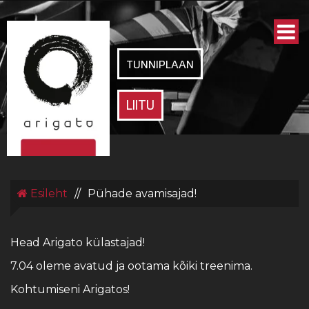
ARIGATO
SPORDIKLUBI
TUNNIPLAAN
LIITU
Esileht
//
Pühade avamisajad!
Head Arigato külastajad!
7.04 oleme avatud ja ootama kõiki treenima.
Kohtumiseni Arigatos!