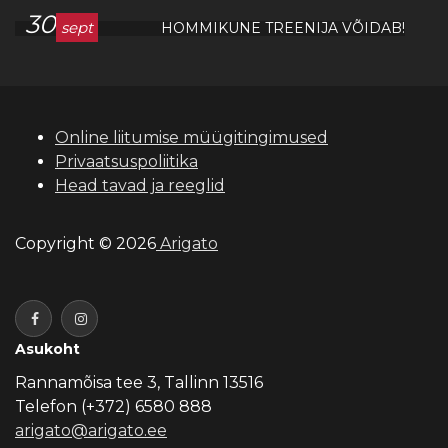
30
sept
HOMMIKUNE TREENIJA VÕIDAB!
Online liitumise müügitingimused
Privaatsuspoliitika
Head tavad ja reeglid
Copyright © 2026
Arigato
Asukoht
Rannamõisa tee 3, Tallinn 13516
Telefon (+372) 6580 888
arigato@arigato.ee