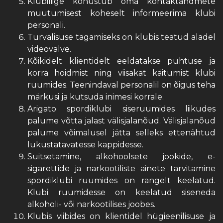
Klubiliige kohustub oma kontaktandmete
muutumisest koheselt informeerima klubi
personali.
Turvalisuse tagamiseks on klubis teatud aladel
videovalve.
Kõikidelt klientidelt eeldatakse puhtuse ja
korra hoidmist ning viisakat käitumist klubi
ruumides. Teenindaval personalil on õigus teha
märkusi ja kutsuda inimesi korrale.
Arigato spordiklubi siseruumides liikudes
palume võtta jalast välisjalanõud. Välisjalanõud
palume võimalusel jätta selleks ettenähtud
lukustatavatesse kappidesse.
Suitsetamine, alkohoolsete jookide, e-
sigarettide ja narkootiliste ainete tarvitamine
spordiklubi ruumides on rangelt keelatud.
Klubi ruumidesse on keelatud siseneda
alkoholi- või narkootilises joobes.
Klubis viibides on klientidel hügieenilisuse ja