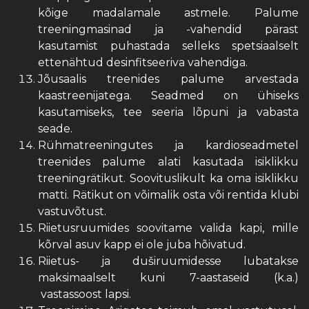
kõige madalamale astmele. Palume
treeningmasinad ja -vahendid pärast
kasutamist puhastada selleks spetsiaalselt
ettenähtud desinfitseeriva vahendiga.
Jõusaalis treenides palume arvestada
kaastreenijatega. Seadmed on ühiseks
kasutamiseks, tee seeria lõpuni ja vabasta
seade.
Rühmatreeningutes ja kardioseadmetel
treenides palume alati kasutada isiklikku
treeningrätikut. Soovituslikult ka oma isiklikku
matti. Rätikut on võimalik osta või rentida klubi
vastuvõtust.
Riietusruumides soovitame valida kapi, mille
kõrval asuv kapp ei ole juba hõivatud.
Riietus- ja duširuumidesse lubatakse
maksimaalselt kuni 7-aastaseid (k.a.)
vastassoost lapsi.