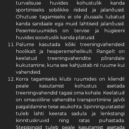
turvalisuse huvides kohustulik kanda
sportimiseks sobilikke riideid ja jalanõusid.
Ohutuse tagamiseks ei ole jõusaalis lubatud
kanda sandaale ega muid lahtiseid jalanõusid.
Pesemisruumides on tervise ja hügieeni
huvides soovituslik kanda plätusid.
Palume kasutada kõiki treeningvahendeid
hoolikalt ja heaperemehelikult. Rangelt on
keelatud treeningvahendite põrandale
kukutamine, kuna see kahjustab nii ruume kui
vahendeid.
Korra tagamiseks klubi ruumides on kliendil
peale kasutamist kohustus asetada
treeningvahendid tagasi oma kohale. Keelatud
on omavoliline vahendite transportimine ja/või
paigaldamine teise asukohta. Spinninguratastel
tuleb lahti keerata sadula ja lenkstangi
kinnituskruvid ning ratas puhastada.
Stepipingid tuleb peale kasutamist asetada