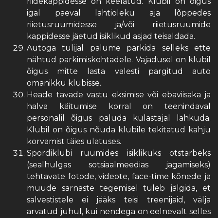
riidekappidesse on keelatud. Klubil on õigus
igal päeval lahtioleku aja lõppedes
riietusruumidesse ja/või riietusruumide
kappidesse jäetud isiklikud asjad teisaldada.
Autoga tulijal palume parkida selleks ette
nähtud parkimiskohtadele. Vajadusel on klubil
õigus mitte lasta valesti pargitud auto
omanikku klubisse.
Heade tavade vastu eksimise või ebaviisaka ja
halva käitumise korral on teenindaval
personalil õigus paluda külastajal lahkuda.
Klubil on õigus nõuda klubile tekitatud kahju
korvamist täies ulatuses.
Spordiklubi ruumides isiklikuks otstarbeks
(sealhulgas sotsiaalmeedias jagamiseks)
tehtavate fotode, videote, face-time kõnede ja
muude sarnaste tegemisel tuleb jälgida, et
salvestistele ei jääks teisi treenijaid, välja
arvatud juhul, kui nendega on eelnevalt selles