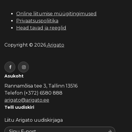
Online liitumise müügitingimused
Privaatsuspoliitika
Head tavad ja reeglid
Copyright © 2026
Arigato
Asukoht
Rannamõisa tee 3, Tallinn 13516
Telefon (+372) 6580 888
arigato@arigato.ee
Telli uudiskiri
Liitu Arigato uudiskirjaga