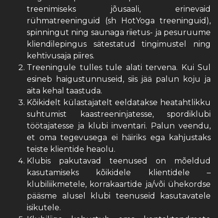
treenimiseks jõusaali, erinevaid
rühmatreeninguid (sh HotYoga treeninguid),
spinningut ning saunaga riietus- ja pesuruume
kliendilepingus sätestatud tingimustel ning
kehtivusaja piires.
Treeningule tulles tule alati tervena. Kui Sul
esineb haigustunnuseid, siis jää palun koju ja
aita kehal taastuda.
Kõikidelt külastajatelt eeldatakse heatahtlikku
suhtumist kaastreeninjatesse, spordiklubi
töötajatesse ja klubi inventari. Palun veendu,
et oma tegevusega ei häiriks ega kahjustaks
teiste klientide heaolu.
Klubis pakutavad teenused on mõeldud
kasutamiseks kõikidele klientidele –
klubiliikmetele, korrakaartide ja/või ühekordse
pääsme alusel klubi teenuseid kasutavatele
isikutele.