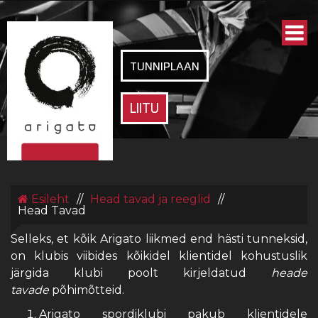
ARIGATO
SPORDIKLUBI
TUNNIPLAAN
LIITU
Esileht
//
Head tavad ja reeglid
//
Head Tavad
Selleks, et kõik Arigato liikmed end hästi tunneksid,
on klubis viibides kõikidel klientidel kohustuslik
järgida klubi poolt kirjeldatud
heade
tavade
põhimõtteid.
Arigato spordiklubi pakub klientidele