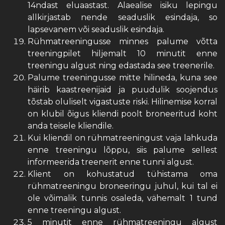
14ndast eluaastast. Alaealise isiku lepingu
allkirjastab nende seaduslik esindaja, so
lapsevanem või seaduslik esindaja.
Rühmatreeningusse minnes palume võtta
treeningpilet hiljemalt 10 minutit enne
treeningu algust ning edastada see treenerile.
Palume treeningusse mitte hilineda, kuna see
häirib kaastreenijaid ja puudulik soojendus
tõstab oluliselt vigastuste riski. Hilinemise korral
on klubil õigus kliendi poolt broneeritud koht
anda teisele kliendile.
Kui kliendil on rühmatreeningust vaja lahkuda
enne treeningu lõppu, siis palume sellest
informeerida treenerit enne tunni algust.
Klient on kohustatud tühistama oma
rühmatreeningu broneeringu juhul, kui tal ei
ole võimalik tunnis osaleda, vähemalt 1 tund
enne treeningu algust.
5 minutit enne rühmatreeningu algust