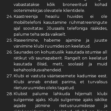
vabastatakse kõik broneeritud kohad
ootenimekirjas olevatele klientidele.
Kaastreenija heaolu huvides ei ole
mobiiltelefoni kasutamine rühmatreeningute
ajal soovitatav. Jõusaalis telefoniga rääkides,
palume teha seda vaikselt.
Raseerimine, habeme ajamine ja juuste
värvimine klubi ruumides on keelatud.
Saunades on kohustuslik kasutada istumise all
rätikut või saunapaberit. Rangelt on keelatud
kasutada õlisid, mett, soolasid ja muid
kehahooldusvahendeid.
Klubi ei vastuta väärisesemete kadumise eest.
Klubi annab endast parima, et turvalisus
riietusruumides oleks tagatud.
Klubist palume lahkuda hiljemalt klubi
sulgemise ajaks. Klubi sulgemise ajaks isiklike
asjade jätmine riietusruumidesse ja