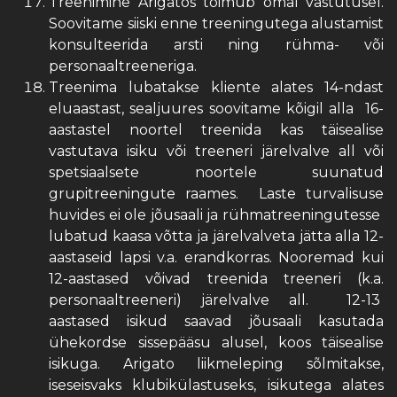
Treenimine Arigatos toimub omal vastutusel.
Soovitame siiski enne treeningutega alustamist
konsulteerida arsti ning rühma- või
personaaltreeneriga.
Treenima lubatakse kliente alates 14-ndast
eluaastast, sealjuures soovitame kõigil alla 16-
aastastel noortel treenida kas täisealise
vastutava isiku või treeneri järelvalve all või
spetsiaalsete noortele suunatud
grupitreeningute raames. Laste turvalisuse
huvides ei ole jõusaali ja rühmatreeningutesse
lubatud kaasa võtta ja järelvalveta jätta alla 12-
aastaseid lapsi v.a. erandkorras. Nooremad kui
12-aastased võivad treenida treeneri (k.a.
personaaltreeneri) järelvalve all. 12-13
aastased isikud saavad jõusaali kasutada
ühekordse sissepääsu alusel, koos täisealise
isikuga. Arigato liikmeleping sõlmitakse,
iseseisvaks klubikülastuseks, isikutega alates