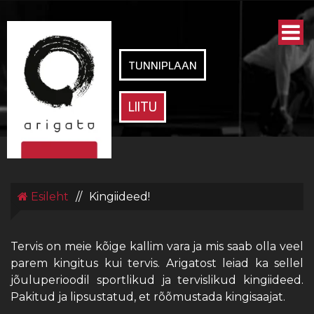
ARIGATO
SPORDIKLUBI
TUNNIPLAAN
LIITU
Esileht
//
Kingiideed!
Tervis on meie kõige kallim vara ja mis saab olla veel
parem kingitus kui tervis. Arigatost leiad ka sellel
jõuluperioodil sportlikud ja tervislikud kingiideed.
Pakitud ja lipsustatud, et rõõmustada kingisaajat.