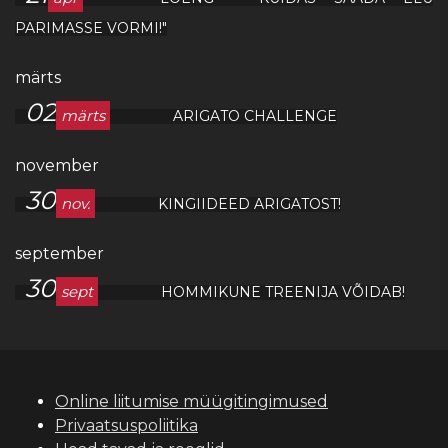
PARIMASSE VORMI!"
märts
02
märts
ARIGATO CHALLENGE
november
30
nov.
KINGIIDEED ARIGATOST!
september
30
sept
HOMMIKUNE TREENIJA VÕIDAB!
Online liitumise müügitingimused
Privaatsuspoliitika