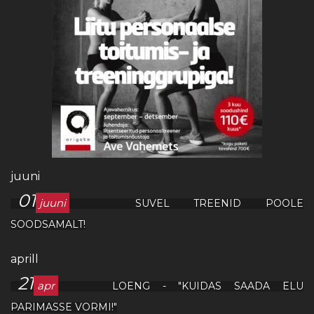
juuni
01
juuni
SUVEL TREENID POOLE
SOODSAMALT!
aprill
21
apr
LOENG - "KUIDAS SAADA ELU
PARIMASSE VORMI!"