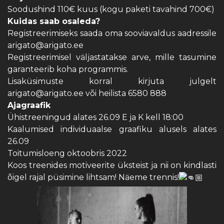
Soodushind 110€ kuus (kogu paketi tavahind 700€)
Kuidas saab osaleda?
Registreerimiseks saada oma sooviavaldus aadressile
arigato@arigato.ee
Registreerimisel väljastatakse arve, mille tasumine
garanteerib koha programmis.
Lisaküsimuste korral kirjuta julgelt
arigato@arigato.ee
või heilista 6580 888
Ajagraafik
Ühistreeningud alates 26.09 E ja K kell 18:00
Kaalumised individuaalse graafiku alusels alates
26.09
Toitumisloeng oktoobris 2022
Koos treenides motiveerite üksteist ja nii on kindlasti
õigel rajal püsimine lihtsam! Näeme trennis!