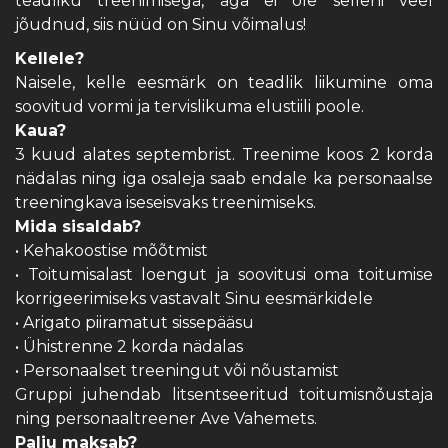
teadliku treenimisega, aga ei ole selleni veel
jõudnud, siis nüüd on Sinu võimalus!
Kellele?
Naisele, kelle eesmärk on teadlik liikumine oma
soovitud vormi ja tervislikuma elustiili poole.
Kaua?
3 kuud alates septembrist. Treenime koos 2 korda
nädalas ning iga osaleja saab endale ka personaalse
treeningkava iseseisvaks treenimiseks.
Mida sisaldab?
• Kehakoostise mõõtmist
• Toitumisalast loengut ja soovitusi oma toitumise
korrigeerimiseks vastavalt Sinu eesmärkidele
• Arigato piiramatut sissepääsu
• Ühistrenne 2 korda nädalas
• Personaalset treeningut või nõustamist
Gruppi juhendab litsentseeritud toitumisnõustaja
ning personaaltreener
Ave Vahemets
.
Palju maksab?