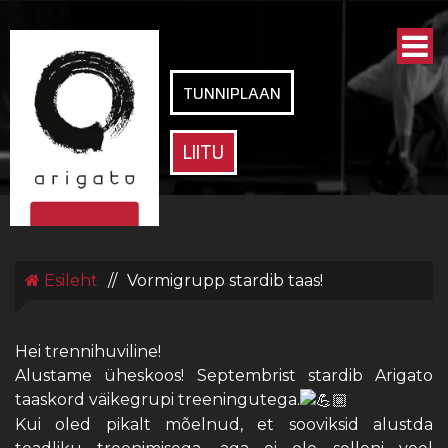
ARIGATO
SPORDIKLUBI
TUNNIPLAAN
LIITU
Esileht
//
Vormigrupp stardib taas!
Hei trennihuviline!
Alustame üheskoos! Septembrist stardib Arigato
taaskord väikegrupi treeningutega.
Kui oled pikalt mõelnud, et sooviksid alustda