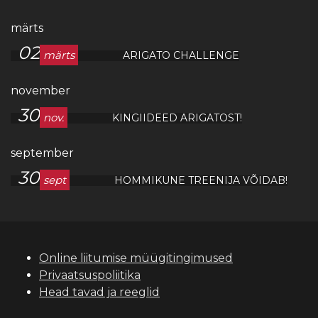
märts
02
märts
ARIGATO CHALLENGE
november
30
nov.
KINGIIDEED ARIGATOST!
september
30
sept
HOMMIKUNE TREENIJA VÕIDAB!
Online liitumise müügitingimused
Privaatsuspoliitika
Head tavad ja reeglid