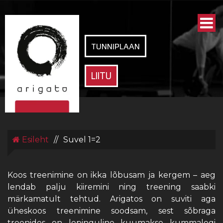
ARIGATO
SPORDIKLUBI
TUNNIPLAAN
LIITU
Esileht
//
Suvel 1=2
Koos treenimine on ikka lõbusam ja kergem – aeg
lendab palju kiiremini ning treening saabki
märkamatult tehtud. Arigatos on suviti aga
üheskoos treenimine soodsam, sest sõbraga
treenides on lepinguline kuumakse kummalegi