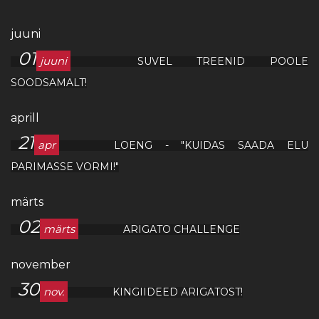
juuni
01
juuni
SUVEL TREENID POOLE
SOODSAMALT!
aprill
21
apr
LOENG - "KUIDAS SAADA ELU
PARIMASSE VORMI!"
märts
02
märts
ARIGATO CHALLENGE
november
30
nov.
KINGIIDEED ARIGATOST!