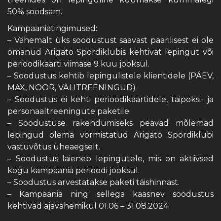
50% soodsam.
Kampaaniatingimused:
– Vähemalt üks soodustust saavast paarilisest ei ole
omanud Arigato Spordiklubis kehtivat lepingut või
perioodikaarti viimase 9 kuu jooksul.
– Soodustus kehtib lepingulistele klientidele (PÄEV,
MAX, NOOR, VÄLITREENINGUD)
– Soodustus ei kehti perioodikaartidele, taipoksi- ja
personaaltreeningute paketile.
– Soodustuse rakendumiseks peavad mõlemad
lepingud olema vormistatud Arigato Spordiklubi
vastuvõtus üheaegselt.
– Soodustus laieneb lepingutele, mis on aktiivsed
kogu kampaania perioodi jooksul.
– Soodustus arvestatakse paketi täishinnast.
– Kampaania ning sellega kaasnev soodustus
kehtivad ajavahemikul 01.06 – 31.08.2024