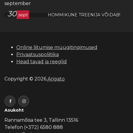
september
30
sept
HOMMIKUNE TREENIJA VÕIDAB!
Online liitumise müügitingimused
Privaatsuspoliitika
Head tavad ja reeglid
Copyright © 2026
Arigato
Asukoht
Rannamõisa tee 3, Tallinn 13516
Telefon (+372) 6580 888