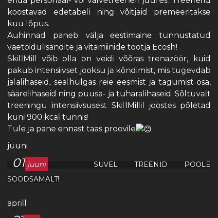
enda personaal- või valvetreeneri juures. Treenerid
koostavad edetabeli ning võitjaid premeeritakse
kuu lõpus.
Auhinnad paneb välja eestimaine tunnustatud
väetoidulisandite ja vitamiinide tootja
Ecosh
!
SkillMill võib olla on veidi võõras trenazöör, kuid
pakub intensiivset jooksu ja kõndimist, mis tugevdab
jalalihaseid, sealhulgas reie eesmist ja tagumist osa,
säärelihaseid ning puusa- ja tuharalihaseid. Sõltuvalt
treeningu intensiivsusest SkillMillil joostes põletad
kuni 900 kcal tunnis!
Tule ja pane ennast taas proovile
juuni
01
juuni
SUVEL TREENID POOLE
SOODSAMALT!
aprill