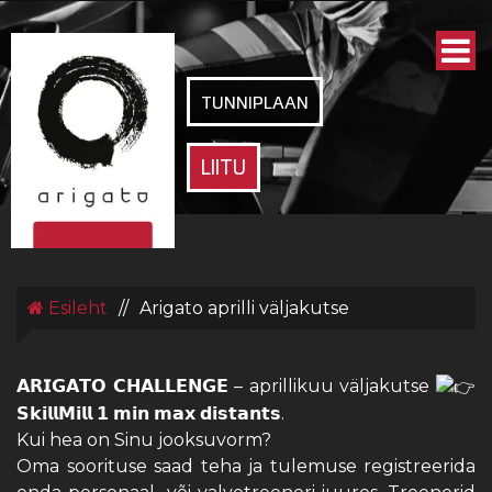
ARIGATO
SPORDIKLUBI
TUNNIPLAAN
LIITU
Esileht
//
Arigato aprilli väljakutse
𝗔𝗥𝗜𝗚𝗔𝗧𝗢 𝗖𝗛𝗔𝗟𝗟𝗘𝗡𝗚𝗘 – aprillikuu väljakutse
𝗦𝗸𝗶𝗹𝗹𝗠𝗶𝗹𝗹 𝟭 𝗺𝗶𝗻 𝗺𝗮𝘅 𝗱𝗶𝘀𝘁𝗮𝗻𝘁𝘀.
Kui hea on Sinu jooksuvorm?
Oma soorituse saad teha ja tulemuse registreerida