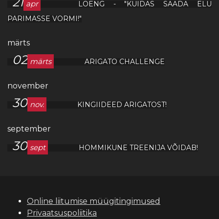
21
apr
LOENG - "KUIDAS SAADA ELU
PARIMASSE VORMI!"
märts
02
märts
ARIGATO CHALLENGE
november
30
nov.
KINGIIDEED ARIGATOST!
september
30
sept
HOMMIKUNE TREENIJA VÕIDAB!
Online liitumise müügitingimused
Privaatsuspoliitika