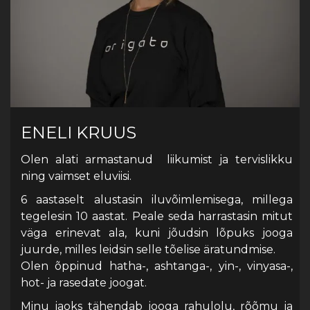
ENELI KRUUS
Olen alati armastanud liikumist ja tervislikku
ning vaimset eluviisi.
6 aastaselt alustasin iluvõimlemisega, millega
tegelesin 10 aastat. Peale seda harrastasin mitut
väga erinevat ala, kuni jõudsin lõpuks jooga
juurde, milles leidsin selle tõelise äratundmise.
Olen õppinud hatha-, ashtanga-, yin-, vinyasa-,
hot- ja rasedate joogat.
Minu jaoks tähendab jooga rahulolu, rõõmu ja