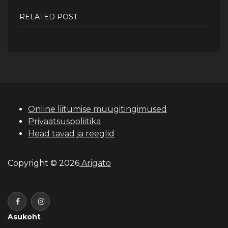
RELATED POST
Online liitumise müügitingimused
Privaatsuspoliitika
Head tavad ja reeglid
Copyright © 2026
Arigato
Asukoht