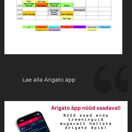
Lae alla Arigato äpp