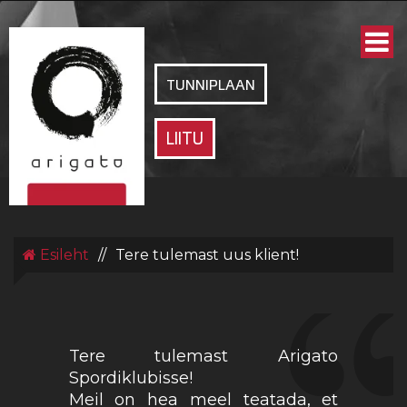
ARIGATO
SPORDIKLUBI
TUNNIPLAAN
LIITU
Esileht
//
Tere tulemast uus klient!
Tere tulemast Arigato
Spordiklubisse!
Meil on hea meel teatada, et