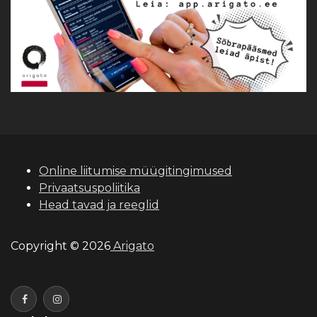
Online liitumise müügitingimused
Privaatsuspoliitika
Head tavad ja reeglid
Copyright © 2026
Arigato