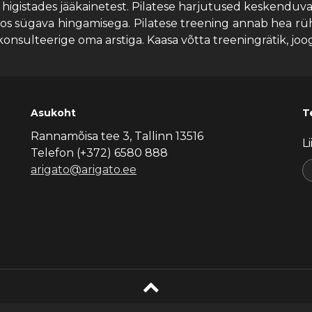
higistades jääkainetest. Pilatese harjutused keskenduvad
s sügava hingamisega. Pilatese treening annab hea rühi,
onsulteerige oma arstiga. Kaasa võtta treeningrätik, joog
Asukoht
Te
Rannamõisa tee 3, Tallinn 13516
L
Telefon (+372) 6580 888
arigato@arigato.ee