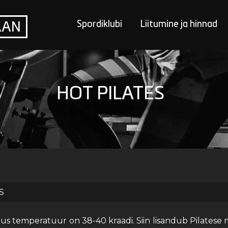
Spordiklubi
Liitumine ja hinnad
AAN
HOT PILATES
S
s temperatuur on 38-40 kraadi. Siin lisandub Pilatese