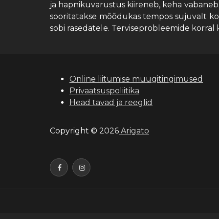
ja hapnikuvarustus kiireneb, keha vabaneb 
sooritatakse mõõdukas tempos sujuvalt koo
sobi rasedatele. Terviseprobleemide korral k
Online liitumise müügitingimused
Privaatsuspoliitika
Head tavad ja reeglid
Copyright © 2026
Arigato