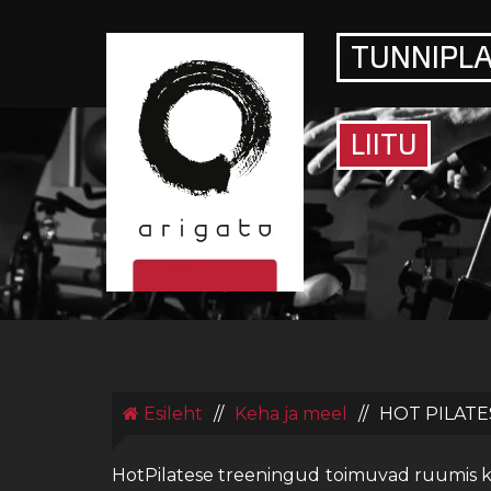
TUNNIPL
ARIGATO
SPORDIKLUBI
LIITU
Esileht
//
Keha ja meel
//
HOT PILATE
HotPilatese treeningud toimuvad ruumis ku